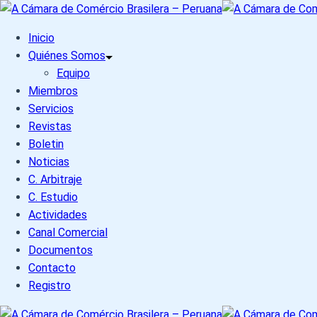
Skip
to
Inicio
content
Quiénes Somos
Equipo
Miembros
Servicios
Revistas
Boletin
Noticias
C. Arbitraje
C. Estudio
Actividades
Canal Comercial
Documentos
Contacto
Registro