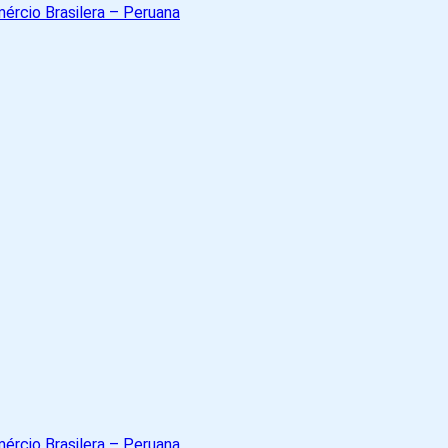
A
Cámara
de
Comércio
Brasil
-
Peru
A