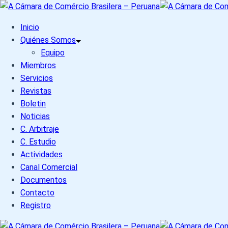
Skip
to
Inicio
content
Quiénes Somos
Equipo
Miembros
Servicios
Revistas
Boletin
Noticias
C. Arbitraje
C. Estudio
Actividades
Canal Comercial
Documentos
Contacto
Registro