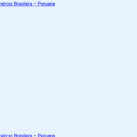
A
Cámara
de
Comércio
Brasil
-
Peru
A