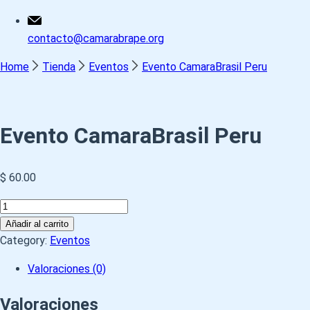
contacto@camarabrape.org
Home
Tienda
Eventos
Evento CamaraBrasil Peru
Evento CamaraBrasil Peru
$
60.00
Evento
CamaraBrasil
Añadir al carrito
Peru
Category:
Eventos
cantidad
Valoraciones (0)
Valoraciones