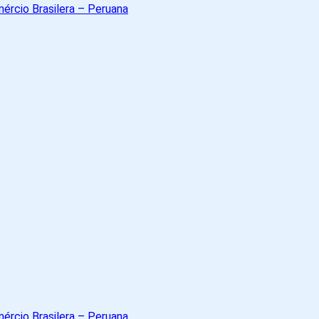
A
Cámara
de
Comércio
Brasil
-
Peru
A