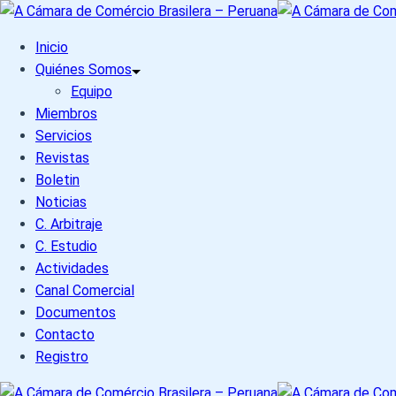
Skip
to
Inicio
content
Quiénes Somos
Equipo
Miembros
Servicios
Revistas
Boletin
Noticias
C. Arbitraje
C. Estudio
Actividades
Canal Comercial
Documentos
Contacto
Registro